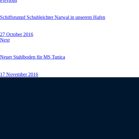
Previous
Schiffsrumpf Schubleichter Narwal in unserem Hafen
27 October 2016
Next
Neuer Stahlboden für MS Tunica
17 November 2016