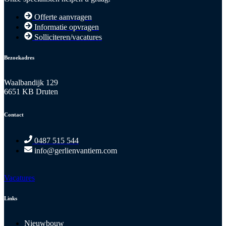
Offerte aanvragen
Informatie opvragen
Solliciteren/vacatures
Bezoekadres
Waalbandijk 129
6651 KB Druten
Contact
0487 515 544
info@gerlienvantiem.com
Vacatures
Links
Nieuwbouw